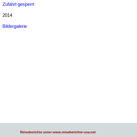
Zufahrt gesperrt
2014
Bildergalerie
Reiseberichte unter www.reiseberichte-usa.net