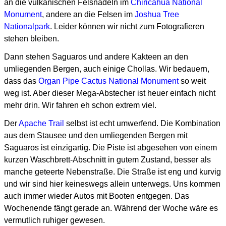
an die vulkanischen Felsnadeln im
Chiricahua National
Monument
,
andere an die Felsen im
Joshua Tree
Nationalpark
.
Leider können wir nicht zum Fotografieren
stehen bleiben.
Dann stehen Saguaros und andere Kakteen an den
umliegenden Bergen, auch einige Chollas.
Wir bedauern,
dass das
Organ Pipe Cactus National Monument
so weit
weg ist.
Aber dieser Mega-Abstecher ist heuer einfach nicht
mehr drin. Wir fahren eh schon extrem viel.
Der
Apache Trail
selbst ist echt umwerfend.
Die Kombination
aus dem Stausee und den umliegenden Bergen mit
Saguaros ist einzigartig.
Die Piste ist abgesehen von einem
kurzen Waschbrett-Abschnitt in gutem Zustand,
besser als
manche geteerte Nebenstraße.
Die Straße ist eng und kurvig
und wir sind hier keineswegs allein unterwegs.
Uns kommen
auch immer wieder Autos mit Booten entgegen.
Das
Wochenende fängt gerade an. Während der Woche wäre es
vermutlich ruhiger gewesen.