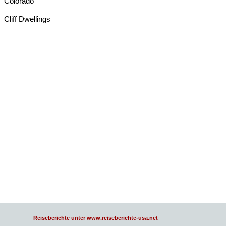
Colorado
Cliff Dwellings
Reiseberichte unter www.reiseberichte-usa.net