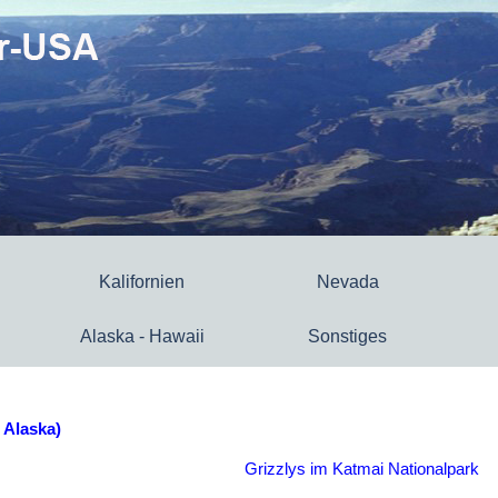
Kalifornien
Nevada
Alaska - Hawaii
Sonstiges
. Alaska)
Grizzlys im Katmai Nationalpark