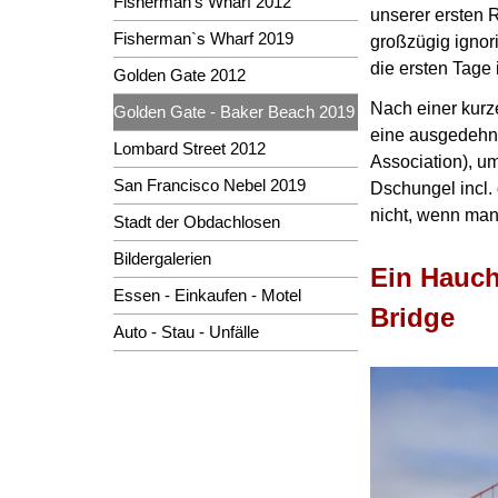
Fisherman's Wharf 2012
unserer ersten 
Fisherman`s Wharf 2019
großzügig ignor
die ersten Tage 
Golden Gate 2012
Nach einer kurz
Golden Gate - Baker Beach 2019
eine ausgedehnt
Lombard Street 2012
Association),
um
San Francisco Nebel 2019
Dschungel incl.
nicht, wenn man
Stadt der Obdachlosen
Bildergalerien
Ein Hauch
Essen - Einkaufen - Motel
Bridge
Auto - Stau - Unfälle