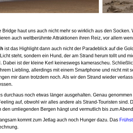
 Bridge haut uns auch nicht mehr so wirklich aus den Socken.
ieren auch weltberühmte Attraktionen ihren Reiz,
vor allem wen
ch
ist das Highlight dann auch nicht der Paradeblick auf die Go
 Licht steht, sondern ein Hund, der am Strand herum tollt
und mic
l.
Dabei ist der kleine Kerl keineswegs kamerascheu.
Schließlic
hrem Liebling,
allerdings mit einem Smartphone und nicht mit s
ngen mir dann trotzdem noch.
Als wir den Strand wieder verlas
essen.
 es durchaus noch etwas länger ausgehalten.
Genau genommen k
eeling auf,
obwohl wir alles andere als Strand-Touristen sind.
D
in den umliegenden Bergen hängt
und vermutlich bis zum Abend
langsam kommt zum Jetlag auch noch Hunger dazu.
Das
Frühs
Rechnung.