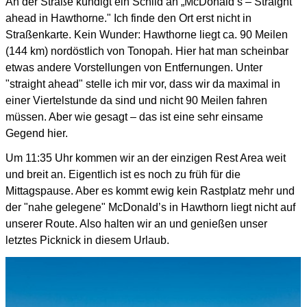
An der Straße kündigt ein Schild an „McDonald’s – Straight
ahead in Hawthorne."
Ich finde den Ort erst nicht in
Straßenkarte.
Kein Wunder: Hawthorne liegt ca. 90 Meilen
(144 km) nordöstlich von Tonopah.
Hier hat man scheinbar
etwas andere Vorstellungen von Entfernungen.
Unter
"straight ahead" stelle ich mir vor, dass wir da maximal in
einer Viertelstunde da sind und nicht 90 Meilen
fahren
müssen. Aber wie gesagt – das ist eine sehr einsame
Gegend hier.
Um 11:35 Uhr kommen wir an der einzigen Rest Area weit
und breit an.
Eigentlich ist es noch zu früh für die
Mittagspause.
Aber es kommt ewig kein Rastplatz mehr und
der "nahe gelegene" McDonald’s in Hawthorn liegt nicht auf
unserer Route.
Also halten wir an und genießen unser
letztes Picknick in diesem Urlaub.