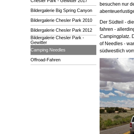
Chesler Park - Gewitter 2017
besuchen nur 
Bildergalerie Big Spring Canyon
abenteuerlustige
Bildergalerie Chesler Park 2010
Der Südteil - di
fahren - allerd
Bildergalerie Chesler Park 2012
Campingplatz.
D
Bildergalerie Chesler Park -
Gewitter
of Needles - war
Camping Needles
südwestlich vo
Offroad-Fahren