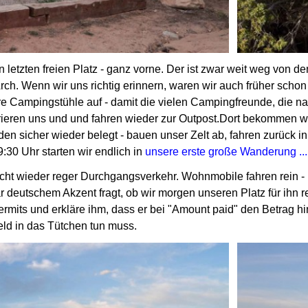
n letzten freien Platz - ganz vorne.
Der ist zwar weit weg von den
rch.
Wenn wir uns richtig erinnern, waren wir auch früher schon
ere Campingstühle auf - damit die vielen Campingfreunde, die
strieren uns und und fahren wieder zur Outpost.
Dort bekommen wir
den sicher wieder belegt -
bauen unser Zelt ab, fahren zurück i
:30 Uhr starten wir endlich in
unsere erste große Wanderung ...
cht wieder reger Durchgangsverkehr.
Wohnmobile fahren rein -
r deutschem Akzent fragt, ob wir morgen unseren Platz
für ihn 
ermits und erkläre ihm, dass er bei "Amount paid" den Betrag
hi
eld in das Tütchen tun muss.