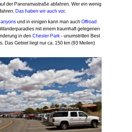
uf der Panoramastraße abfahren.
Wer ein wenig
 fahren.
Das haben wir auch vor
.
anyons
und in einigen kann man auch
Offroad
in Wanderparadies mit einem traumhaft gelegenen
anderung in den
Chesler Park
-
unumstritten Best
gs.
Das Gebiet liegt nur ca. 150 km (93 Meilen)