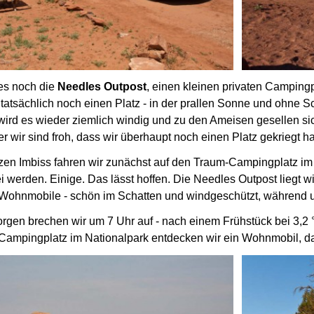
es noch die
Needles Outpost
, einen kleinen privaten Campingp
 tatsächlich noch einen Platz - in der prallen Sonne und ohne S
rd es wieder ziemlich windig und zu den Ameisen gesellen si
r wir sind froh, dass wir überhaupt noch einen Platz gekriegt h
en Imbiss fahren wir zunächst auf den Traum-Campingplatz im
ei werden.
Einige. Das lässt hoffen.
Die Needles Outpost liegt w
Wohnmobile - schön im Schatten und windgeschützt, während unse
en brechen wir um 7 Uhr auf - nach einem Frühstück bei 3,2 ° C
Campingplatz im Nationalpark entdecken wir ein Wohnmobil, d