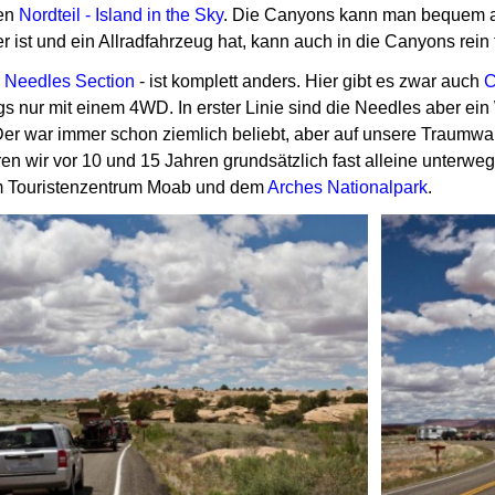
den
Nordteil - Island in the Sky
.
Die Canyons kann man bequem a
r ist und ein Allradfahrzeug hat, kann auch in die Canyons rein
e
Needles Section
- ist komplett anders.
Hier gibt es zwar auch
C
ings nur mit einem 4WD.
In erster Linie sind die Needles aber e
er war immer schon ziemlich beliebt, aber auf unsere Traumw
en wir vor 10 und 15 Jahren grundsätzlich fast alleine unterwe
m Touristenzentrum Moab und dem
Arches Nationalpark
.