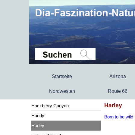
Startseite
Arizona
Nordwesten
Route 66
Harley
Hackberry Canyon
Handy
Born to be wild
Harley