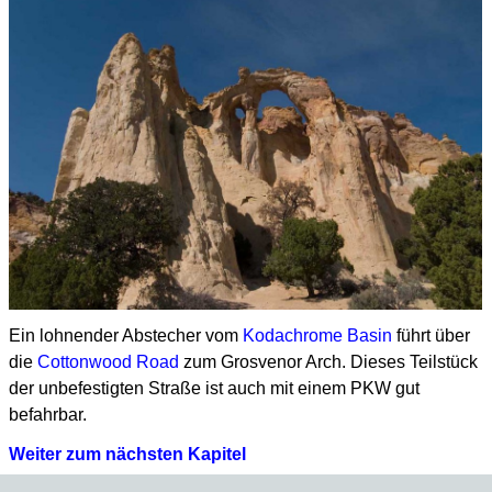
Ein lohnender Abstecher vom
Kodachrome Basin
führt über
die
Cottonwood Road
zum Grosvenor Arch. Dieses Teilstück
der unbefestigten Straße ist auch mit einem PKW gut
befahrbar.
Weiter zum nächsten Kapitel