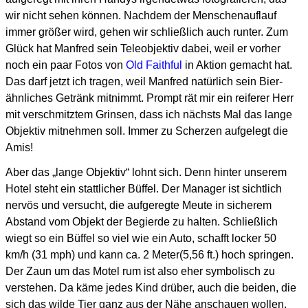
wir nicht sehen können.
Nachdem der Menschenauflauf
immer größer wird, gehen wir schließlich auch runter.
Zum
Glück hat Manfred sein Teleobjektiv dabei, weil er vorher
noch ein paar Fotos von
Old Faithful
in Aktion gemacht hat.
Das darf jetzt ich tragen, weil Manfred natürlich sein Bier-
ähnliches Getränk mitnimmt.
Prompt rät mir ein reiferer Herr
mit verschmitztem Grinsen, dass ich nächsts Mal das lange
Objektiv
mitnehmen soll. Immer zu Scherzen aufgelegt die
Amis!
Aber das „lange Objektiv“ lohnt sich. Denn hinter unserem
Hotel steht ein stattlicher Büffel.
Der Manager ist sichtlich
nervös und versucht, die aufgeregte Meute in sicherem
Abstand
vom Objekt der Begierde zu halten. Schließlich
wiegt so ein Büffel so viel wie ein Auto,
schafft locker 50
km/h (31 mph) und kann ca. 2 Meter(5,56 ft.) hoch springen.
Der Zaun um das Motel rum ist also eher symbolisch zu
verstehen.
Da käme jedes Kind drüber, auch die beiden, die
sich das wilde Tier ganz aus der Nähe anschauen wollen.