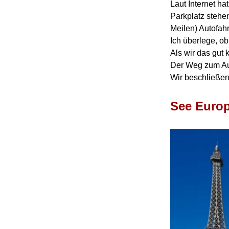
Laut Internet ha
Parkplatz stehen
Meilen) Autofah
Ich überlege, ob
Als wir das gut 
Der Weg zum Aut
W
ir beschließe
See Europ