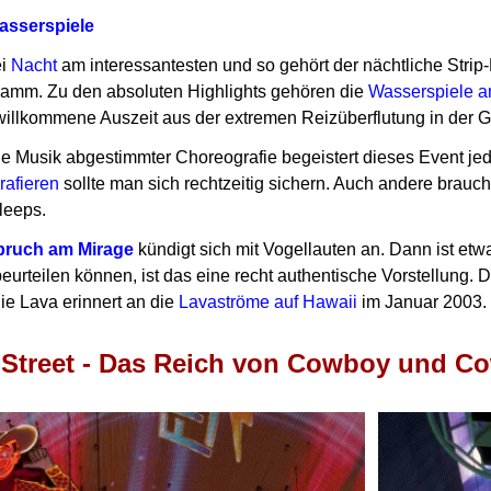
Wasserspiele
ei
Nacht
am interessantesten und so gehört der nächtliche Stri
gramm.
Zu den absoluten Highlights gehören die
Wasserspiele a
illkommene Auszeit aus der extremen Reizüberflutung in der Gl
 die Musik abgestimmter Choreografie begeistert dieses Event 
rafieren
sollte man sich rechtzeitig sichern.
Auch andere brauche
sleeps.
bruch am Mirage
kündigt sich mit Vogellauten an. Dann ist etw
eurteilen können, ist das eine recht authentische Vorstellung.
D
ie Lava erinnert an die
Lavaströme auf Hawaii
im Januar 2003.
Street - Das Reich von Cowboy und Co