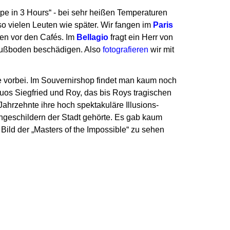
pe in 3 Hours“ -
bei sehr heißen Temperaturen
so vielen Leuten wie später. Wir fangen im
Paris
n vor den Cafés. Im
Bellagio
fragt ein Herr von
 Fußboden beschädigen. Also
fotografieren
wir mit
 vorbei.
Im Souvernirshop findet man kaum noch
Duos
Siegfried und Roy, das bis Roys tragischen
Jahrzehnte ihre hoch spektakuläre Illusions-
geschildern der Stadt gehörte. Es gab kaum
s Bild der „Masters of the Impossible“ zu sehen