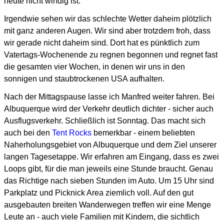
heute nicht windig ist.
Irgendwie sehen wir das schlechte Wetter daheim plötzlich
mit ganz anderen Augen.
Wir sind aber trotzdem froh, dass
wir gerade nicht daheim sind.
Dort hat es pünktlich zum
Vatertags-Wochenende zu regnen begonnen und regnet fast
die gesamten vier Wochen,
in denen wir uns in den
sonnigen und staubtrockenen USA aufhalten.
Nach der Mittagspause lasse ich Manfred weiter fahren.
Bei
Albuquerque wird der Verkehr deutlich dichter - sicher auch
Ausflugsverkehr. Schließlich ist Sonntag.
Das macht sich
auch bei den
Tent Rocks
bemerkbar - einem beliebten
Naherholungsgebiet von Albuquerque
und dem Ziel unserer
langen Tagesetappe.
Wir erfahren am Eingang, dass es zwei
Loops gibt, für die man jeweils eine Stunde braucht.
Genau
das Richtige nach sieben Stunden im Auto.
Um 15 Uhr sind
Parkplatz und Picknick Area ziemlich voll.
Auf den gut
ausgebauten breiten Wanderwegen treffen wir eine Menge
Leute an - auch viele Familien mit Kindern,
die sichtlich