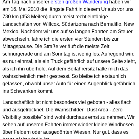
Am Tag nach unserer
ersten großen Wanderung
haben wir
am 16. Mai 2010 die längste Fahrt in diesem Urlaub vor uns.
730 km (453 Meilen) durch meist recht eintönige
Landschaften von Willcox, Südarizona nach Bernalillo, New
Mexico. Nachdem wir uns auf so langen Fahrten am Steuer
abwechseln, fahre ich die ersten vier Stunden bis zur
Mittagspause. Die Straße verläuft die meiste Zeit
schnurgerade und am Sonntag ist wenig los.
Aufregend wird
es nur einmal, als ein Truck gefährlich auf unsere Seite zieht,
als ich ihn überhole. Auf dem Beifahrersitz hätte mich das
wahrscheinlich mehr gestresst. So bleibe ich erstaunlich
gelassen, obwohl unser Auto für einen Augenblick gefährlich
ins Schwanken kommt.
Landschaftlich ist nicht besonders viel geboten - alles flach
und ausgetrocknet.
Die Warnschilder "Dust Area - Zero
Visibility possible" sind wohl durchaus ernst zu nehmen.
Wir
sehen auf unseren Fahrten immer wieder kleine Windhosen
über Feldern oder ausgedörrten Wiesen.
Nur gut, dass es