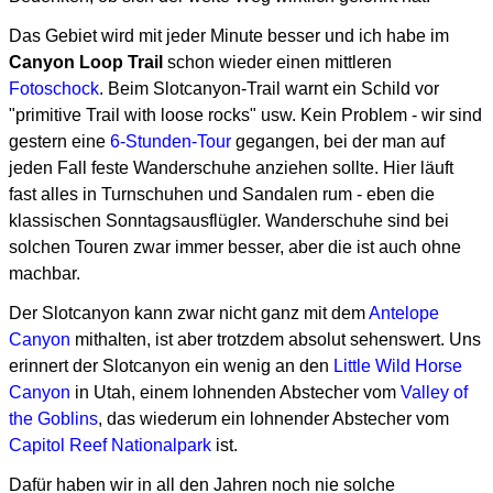
Das Gebiet wird mit jeder Minute besser und ich habe im
Canyon Loop Trail
schon wieder einen mittleren
Fotoschock
.
Beim Slotcanyon-Trail warnt ein Schild vor
"primitive Trail with loose rocks" usw.
Kein Problem - wir sind
gestern eine
6-Stunden-Tour
gegangen, bei der man auf
jeden Fall feste Wanderschuhe
anziehen sollte. Hier läuft
fast alles in Turnschuhen und Sandalen rum - eben die
klassischen Sonntagsausflügler.
Wanderschuhe sind bei
solchen Touren zwar immer besser, aber die ist auch ohne
machbar.
Der Slotcanyon kann zwar nicht ganz mit dem
Antelope
Canyon
mithalten, ist aber trotzdem absolut sehenswert.
Uns
erinnert der Slotcanyon ein wenig an den
Little Wild Horse
Canyon
in Utah, einem lohnenden Abstecher
vom
Valley of
the Goblins
, das wiederum ein lohnender Abstecher vom
Capitol Reef Nationalpark
ist.
Dafür haben wir in all den Jahren noch nie solche