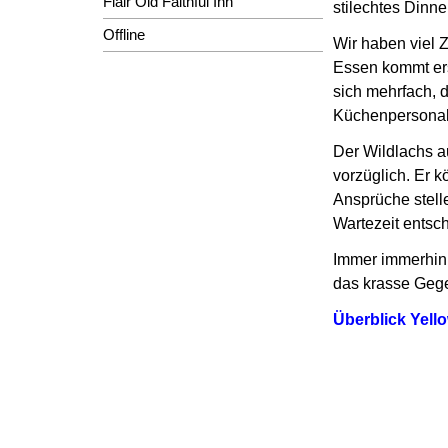
Flair Old Faithful Inn
stilechtes Dinne
Offline
Wir haben viel 
Essen kommt ers
sich mehrfach, 
Küchenpersona
Der Wildlachs au
vorzüglich. Er 
Ansprüche stell
Wartezeit entsc
Immer immerhin 
das krasse Gege
Überblick Yell