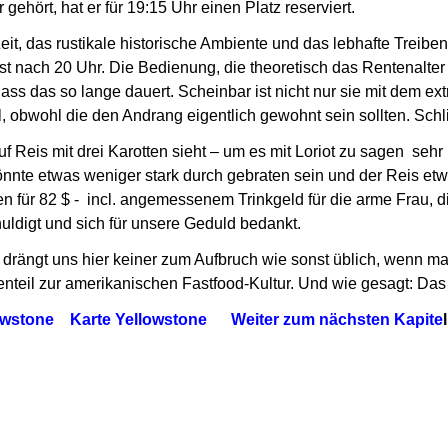
r gehört,
hat er für 19:15 Uhr einen Platz reserviert.
Zeit, das rustikale historische Ambiente und das lebhafte Trei
t nach 20 Uhr. Die Bedienung, die theoretisch das Rentenalter
dass das so lange dauert.
Scheinbar ist nicht nur sie mit dem e
l,
obwohl die den Andrang eigentlich gewohnt sein sollten. Schl
f Reis mit drei Karotten sieht – um es mit Loriot zu sagen sehr
könnte etwas weniger stark durch gebraten sein und der Reis e
en für 82 $ - incl. angemessenem Trinkgeld für die arme Frau,
d
huldigt und sich für unsere Geduld bedankt.
drängt uns hier keiner zum Aufbruch wie sonst üblich, wenn 
nteil zur amerikanischen Fastfood-Kultur.
Und wie gesagt: Das A
owstone
Karte Yellowstone
Weiter zum nächsten Kapite
l