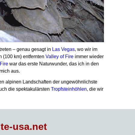
reten – genau gesagt in
Las Vegas
, wo wir im
n (100 km) entfernten
Valley of Fire
immer wieder
 Fire
war das erste Naturwunder, das ich in den
mich aus.
nen alpinen Landschaften der ungewöhnlichste
auch die spektakulärsten
Tropfsteinhöhlen
, die wir
te-usa.net