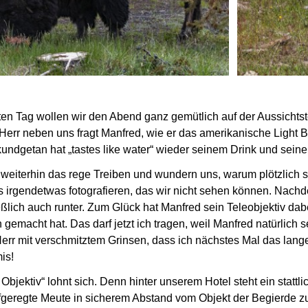
ten Tag wollen wir den Abend ganz gemütlich auf der Aussichtst
 Herr neben uns fragt Manfred, wie er das amerikanische Light B
undgetan hat „tastes like water“ wieder seinem Drink
und seiner
weiterhin das rege Treiben und wundern uns, warum plötzlich s
s irgendetwas fotografieren, das wir nicht sehen können.
Nachde
ßlich auch runter.
Zum Glück hat Manfred sein Teleobjektiv dabe
on gemacht hat.
Das darf jetzt ich tragen, weil Manfred natürlich
 Herr mit verschmitztem Grinsen, dass ich nächstes Mal das lang
is!
Objektiv“ lohnt sich. Denn hinter unserem Hotel steht ein stattli
ufgeregte Meute in sicherem Abstand
vom Objekt der Begierde zu 