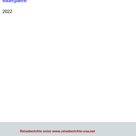
Bildergalerie
2022
Reiseberichte unter www.reiseberichte-usa.net