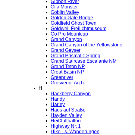
Gibbon River
Gila Monster
Goblin Valley
Golden Gate Bridge
Goldfield Ghost Town
Goldwell Freilichtmuseum
Go Pro Mountcup
Grand Canyon
Grand Canyon of the Yellowstone
Grand Geyser
Grand Prismatic Spring
Grand Staircase Escalante NM
Grand Teton NP
Great Basin NP
Greenriver
Grosvenor Arch
H
Hackberry Canyon
Handy
Harley
Haus auf Straße
Hayden Valley
Heißluftballon
Highway Nr. 1
Hike - s. Wanderungen