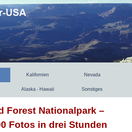
Kalifornien
Nevada
Alaska - Hawaii
Sonstiges
ed Forest Nationalpark –
0 Fotos in drei Stunden