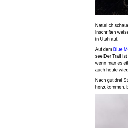
Natürlich schau
Inschriften wei
in Utah auf.
Auf dem
Blue Me
see!Der Trail is
wenn man es eil
auch heute wied
Nach gut drei S
herzukommen, be